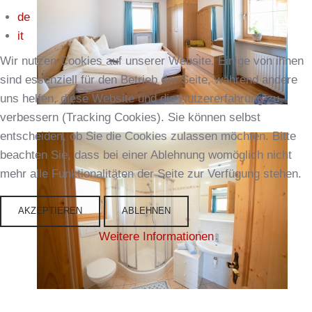
de
it
Wir nutzen Cookies auf unserer Website. Einige von ihnen
sind essenziell für den Betrieb der Seite, während andere
uns helfen, diese Website und die Nutzererfahrung zu
verbessern (Tracking Cookies). Sie können selbst
entscheiden, ob Sie die Cookies zulassen möchten. Bitte
beachten Sie, dass bei einer Ablehnung womöglich nicht
mehr alle Funktionalitäten der Seite zur Verfügung stehen.
AKZEPTIEREN
ABLEHNEN
Weitere Informationen