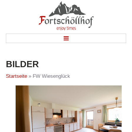
HOME
BILDER
WOHNEN
Ferienwohnung Waldruhe
Startseite
» FW Wiesenglück
Ferienwohnung Schönblick
Ferienwohnung Wiesenglück
Doppelzimmer
Preise
KONTAKT
INFOS