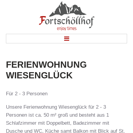
HOME
FERIENWOHNUNG
WOHNEN
WIESENGLÜCK
Ferienwohnung Waldruhe
Ferienwohnung Schönblick
Ferienwohnung Wiesenglück
Für 2 - 3 Personen
Doppelzimmer
Unsere Ferienwohnung Wiesenglück für 2 - 3
Preise
Personen ist ca. 50 m² groß und besteht aus 1
KONTAKT
Schlafzimmer mit Doppelbett, Badezimmer mit
INFOS
Dusche und WC, Küche samt Balkon mit Blick auf St.