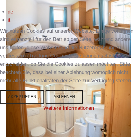
de
it
Wir nutzen Cookies auf unserer Website. Einige von ihnen
sind essenziell für den Betrieb der Seite, während andere
uns helfen, diese Website und die Nutzererfahrung zu
verbessern (Tracking Cookies). Sie können selbst
entscheiden, ob Sie die Cookies zulassen möchten. Bitte
beachten Sie, dass bei einer Ablehnung womöglich nicht
mehr alle Funktionalitäten der Seite zur Verfügung stehen.
AKZEPTIEREN
ABLEHNEN
Weitere Informationen