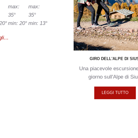
max:
max:
35°
35°
20°
min: 20°
min: 13°
li...
GIRO
DELL'ALPE
DI
SIU
Una piacevole escursione
giorno sull'Alpe di Siu
LEGGI TUTTO