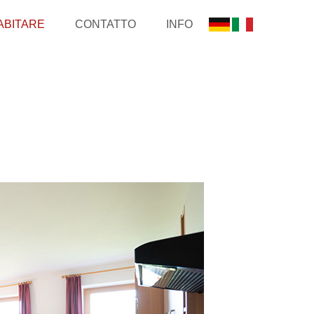
ABITARE
CONTATTO
INFO
Appartamento Bosco
Immagini
Appartamento Bellavista
Come arrivarre
Appartamento Prato
Video
Camera doppia Sole
Prezzi