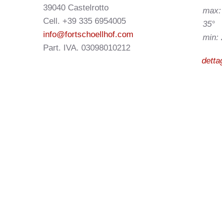
39040 Castelrotto
max:
Cell. +39 335 6954005
35°
info@fortschoellhof.com
min: 
Part. IVA. 03098010212
dettag