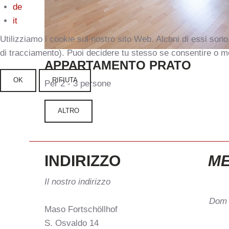
de
it
Utilizziamo i cookie sul nostro sito Web. Alcuni di essi sono 
di tracciamento). Puoi decidere tu stesso se consentire o meno 
APPARTAMENTO
PRATO
OK
RIFIUTA
Per 2 - 3 persone
ALTRO
INDIRIZZO
M
Il nostro indirizzo
Dom
Maso Fortschöllhof
S. Osvaldo 14